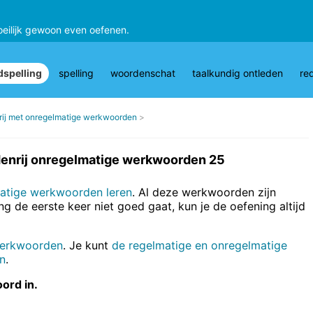
oeilijk gewoon even oefenen.
spelling
spelling
woordenschat
taalkundig ontleden
re
ij met onregelmatige werkwoorden
enrij onregelmatige werkwoorden 25
atige werkwoorden leren
. Al deze werkwoorden zijn
ng de eerste keer niet goed gaat, kun je de oefening altijd
 werkwoorden
. Je kunt
de regelmatige en onregelmatige
n
.
oord in.