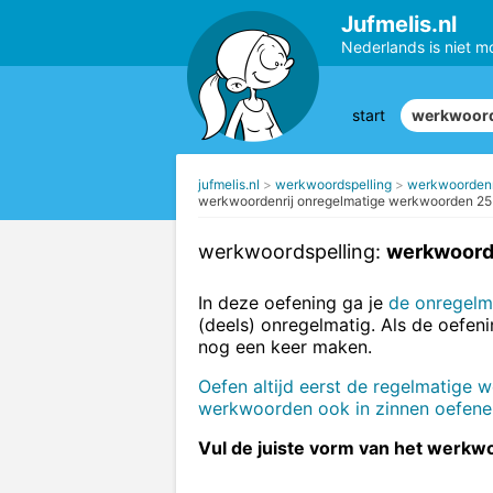
Jufmelis.nl
Nederlands is niet m
start
werkwoord
jufmelis.nl
werkwoordspelling
werkwoordenr
werkwoordenrij onregelmatige werkwoorden 25
werkwoordspelling:
werkwoord
In deze oefening ga je
de onregelm
(deels) onregelmatig. Als de oefeni
nog een keer maken.
Oefen altijd eerst de regelmatige
werkwoorden ook in zinnen oefene
Vul de juiste vorm van het werkw