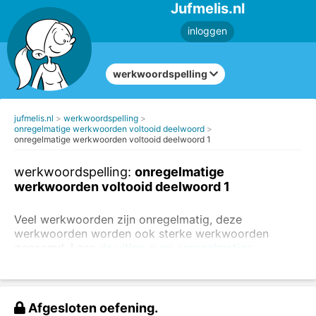
Jufmelis.nl
inloggen
werkwoordspelling
jufmelis.nl
werkwoordspelling
onregelmatige werkwoorden voltooid deelwoord
onregelmatige werkwoorden voltooid deelwoord 1
werkwoordspelling:
onregelmatige
werkwoorden voltooid deelwoord 1
Veel werkwoorden zijn onregelmatig, deze
werkwoorden worden ook sterke werkwoorden
genoemd. Lees
de uitleg over onregelmatige
werkwoorden
. Het is handig om eerst
de opdrachten
te maken over regelmatige voltooid deelwoorden.
Vul het voltooid deelwoord in.
Afgesloten oefening.