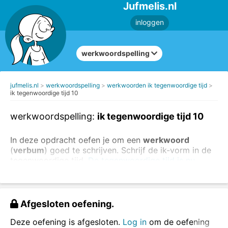
Jufmelis.nl
inloggen
werkwoordspelling
jufmelis.nl
werkwoordspelling
werkwoorden ik tegenwoordige tijd
ik tegenwoordige tijd 10
werkwoordspelling:
ik tegenwoordige tijd 10
In deze opdracht oefen je om een
werkwoord
(
verbum
) goed te schrijven. Schrijf de ik-vorm in de
tegenwoordige tijd.
De tegenwoordige tijd is nu.
Voorbeeld: wij maken - ik maak
Schrijf de ik-vorm van de werkwoorden.
Afgesloten oefening.
Deze oefening is afgesloten.
Log in
om de oefening