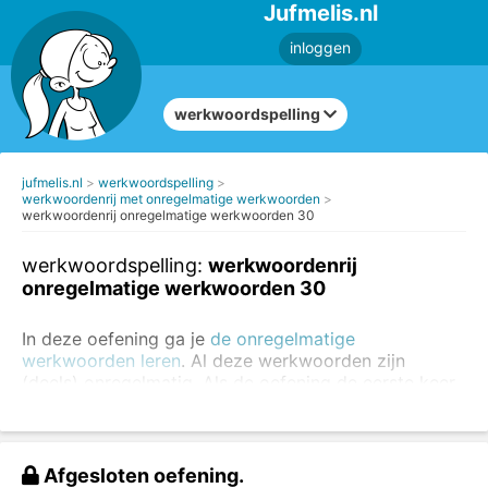
Jufmelis.nl
inloggen
werkwoordspelling
jufmelis.nl
werkwoordspelling
werkwoordenrij met onregelmatige werkwoorden
werkwoordenrij onregelmatige werkwoorden 30
werkwoordspelling:
werkwoordenrij
onregelmatige werkwoorden 30
In deze oefening ga je
de onregelmatige
werkwoorden leren
. Al deze werkwoorden zijn
(deels) onregelmatig. Als de oefening de eerste keer
niet goed gaat, kun je de oefening altijd nog een keer
maken.
Oefen altijd eerst de regelmatige werkwoorden
. Je
Afgesloten oefening.
kunt
de regelmatige en onregelmatige werkwoorden