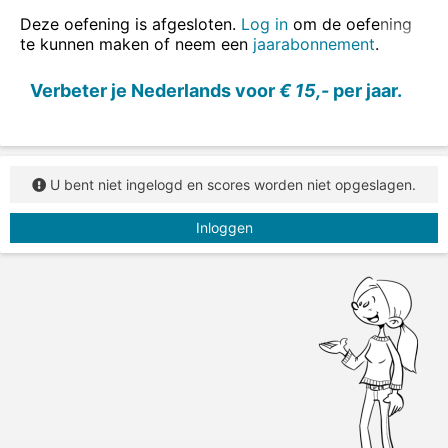
ook in zinnen oefenen
.
Deze oefening is afgesloten.
Log in
om de oefening
te kunnen maken of neem een
jaarabonnement
.
Vul de juiste vorm van het werkwoord in.
Verbeter je Nederlands voor
€ 15,-
per jaar.
U bent niet ingelogd en scores worden niet opgeslagen.
Inloggen