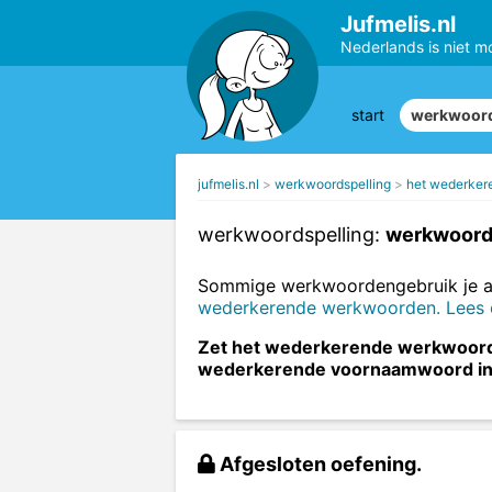
Jufmelis.nl
Nederlands is niet m
start
werkwoord
jufmelis.nl
werkwoordspelling
het wederker
werkwoordspelling:
werkwoorde
Sommige werkwoordengebruik je al
wederkerende werkwoorden. Lees er 
Zet het wederkerende werkwoord i
wederkerende voornaamwoord in
Afgesloten oefening.