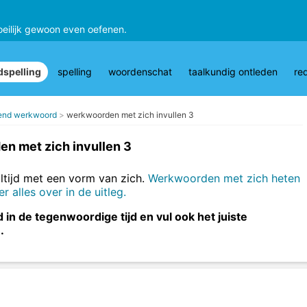
oeilijk gewoon even oefenen.
spelling
spelling
woordenschat
taalkundig ontleden
re
end werkwoord
werkwoorden met zich invullen 3
n met zich invullen 3
tijd met een vorm van zich.
Werkwoorden met zich heten
alles over in de uitleg.
n de tegenwoordige tijd en vul ook het juiste
.