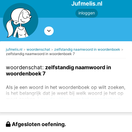
Jufmelis.nl
inloggen
jufmelis.nl
woordenschat
zelfstandig naamwoord in woordenboek
zelfstandig naamwoord in woordenboek 7
woordenschat:
zelfstandig naamwoord in
woordenboek 7
Als je een woord in het woordenboek op wilt zoeken,
is het belangrijk dat je weet bij welk woord je het op
moet zoeken.
Lees de uitleg over het woordenboek
voordat je deze opdracht maakt.
Deze woorden staan in het meervoud. Schrijf bij elk
woord het trefwoord (de woordenboekvorm).
Afgesloten oefening.