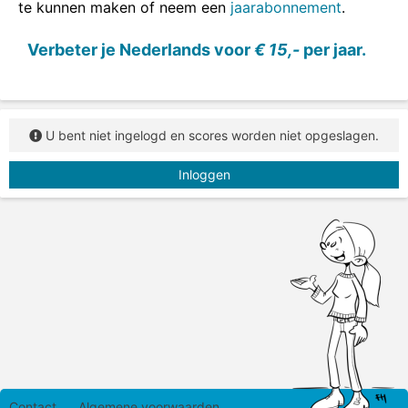
te kunnen maken of neem een
jaarabonnement
.
Sleep de tegenstellingen naar de juiste plaats.
Verbeter je Nederlands voor
€ 15,-
per jaar.
U bent niet ingelogd en scores worden niet opgeslagen.
Inloggen
Contact
Algemene voorwaarden