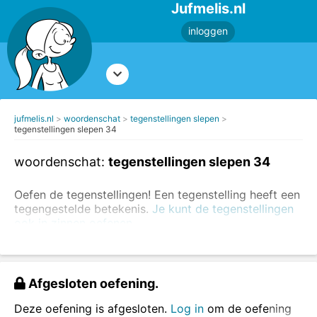
Jufmelis.nl
inloggen
jufmelis.nl
woordenschat
tegenstellingen slepen
tegenstellingen slepen 34
woordenschat:
tegenstellingen slepen 34
Oefen de tegenstellingen! Een tegenstelling heeft een
tegengestelde betekenis.
Je kunt de tegenstellingen
ook in zinnen oefenen.
Voorbeelden van tegenstellingen:
dun - dik
Afgesloten oefening.
zwart - wit
komen - gaan
Deze oefening is afgesloten.
Log in
om de oefening