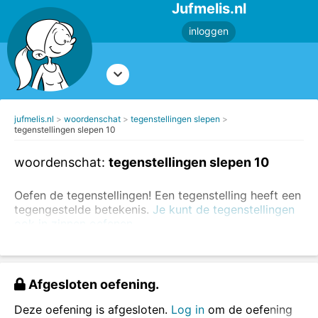
Jufmelis.nl
inloggen
jufmelis.nl
woordenschat
tegenstellingen slepen
tegenstellingen slepen 10
woordenschat:
tegenstellingen slepen 10
Oefen de tegenstellingen! Een tegenstelling heeft een
tegengestelde betekenis.
Je kunt de tegenstellingen
ook in zinnen oefenen.
Voorbeelden van tegenstellingen:
dun - dik
Afgesloten oefening.
zwart - wit
komen - gaan
Deze oefening is afgesloten.
Log in
om de oefening