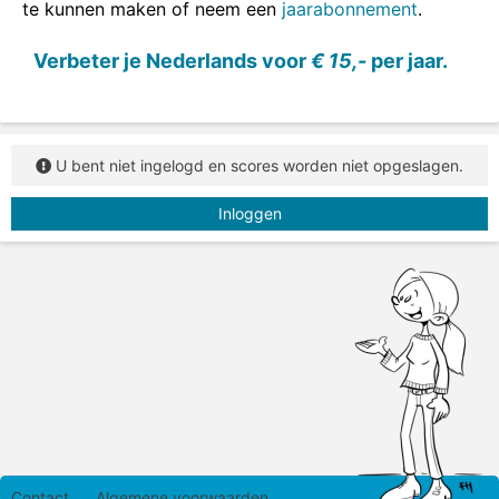
te kunnen maken of neem een
jaarabonnement
.
Sleep de tegenstellingen naar de juiste plaats.
Verbeter je Nederlands voor
€ 15,-
per jaar.
U bent niet ingelogd en scores worden niet opgeslagen.
Inloggen
Contact
Algemene voorwaarden