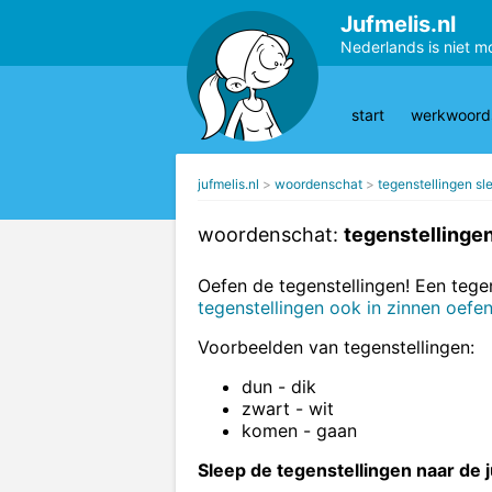
Jufmelis.nl
Nederlands is niet m
start
werkwoords
jufmelis.nl
woordenschat
tegenstellingen sl
woordenschat:
tegenstellinge
Oefen de tegenstellingen! Een tege
tegenstellingen ook in zinnen oefe
Voorbeelden van tegenstellingen:
dun - dik
zwart - wit
komen - gaan
Sleep de tegenstellingen naar de j