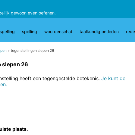
oeilijk gewoon even oefenen.
pelling
spelling
woordenschat
taalkundig ontleden
rede
epen
tegenstellingen slepen 26
n slepen 26
nstelling heeft een tegengestelde betekenis.
Je kunt de
nen.
uiste plaats.