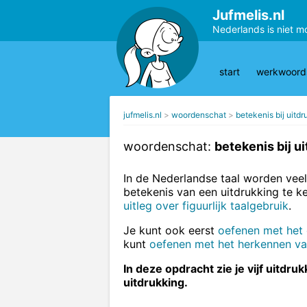
Jufmelis.nl
Nederlands is niet m
start
werkwoords
jufmelis.nl
woordenschat
betekenis bij uitd
woordenschat:
betekenis bij u
In de Nederlandse taal worden veel
betekenis van een uitdrukking te ke
uitleg over figuurlijk taalgebruik
.
Je kunt ook eerst
oefenen met het
kunt
oefenen met het herkennen van
In deze opdracht zie je vijf uitdr
uitdrukking.