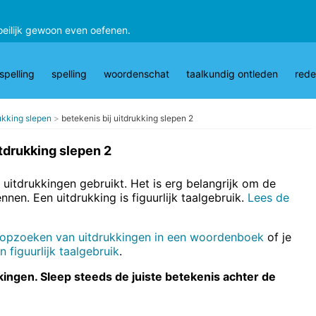
oeilijk gewoon even oefenen.
pelling
spelling
woordenschat
taalkundig ontleden
rede
rukking slepen
betekenis bij uitdrukking slepen 2
itdrukking slepen 2
 uitdrukkingen gebruikt. Het is erg belangrijk om de
nnen. Een uitdrukking is figuurlijk taalgebruik.
Lees de
 opzoeken van uitdrukkingen in een woordenboek
of je
 figuurlijk taalgebruik
.
ukkingen. Sleep steeds de juiste betekenis achter de