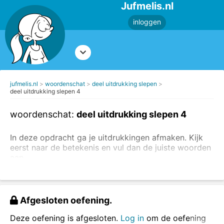
Jufmelis.nl
inloggen
jufmelis.nl
woordenschat
deel uitdrukking slepen
deel uitdrukking slepen 4
woordenschat:
deel uitdrukking slepen 4
In deze opdracht ga je uitdrukkingen afmaken. Kijk
eerst naar de betekenis en vul dan de juiste woorden
aan.
Je kunt ook eerst oefenen met de betekenis van de
uitdrukking.
Afgesloten oefening.
Sleep het laatste deel van de uitdrukking op de
juiste plaats.
Deze oefening is afgesloten.
Log in
om de oefening