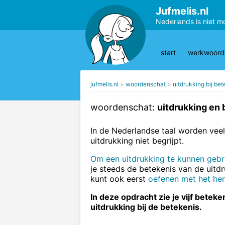
Jufmelis.nl
Nederlands is niet m
start
werkwoords
jufmelis.nl
woordenschat
uitdrukking bij be
woordenschat:
uitdrukking en 
In de Nederlandse taal worden veel 
uitdrukking niet begrijpt.
Om een uitdrukking te kunnen gebr
je steeds de betekenis van de uitdr
kunt ook eerst
oefenen met het her
In deze opdracht zie je vijf betek
uitdrukking bij de betekenis.