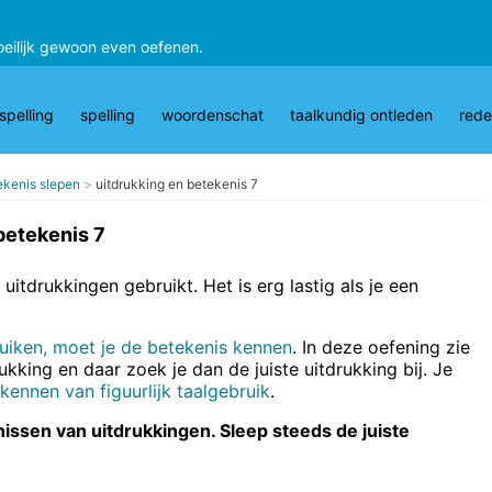
oeilijk gewoon even oefenen.
pelling
spelling
woordenschat
taalkundig ontleden
rede
tekenis slepen
uitdrukking en betekenis 7
betekenis 7
uitdrukkingen gebruikt. Het is erg lastig als je een
uiken, moet je de betekenis kennen
. In deze oefening zie
ukking en daar zoek je dan de juiste uitdrukking bij. Je
kennen van figuurlijk taalgebruik
.
enissen van uitdrukkingen. Sleep steeds de juiste