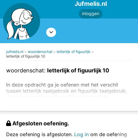
Jufmelis.nl
inloggen
jufmelis.nl
woordenschat
letterlijk of figuurlijk
letterlijk of figuurlijk 10
woordenschat:
letterlijk of figuurlijk 10
In deze opdracht ga je oefenen met het verschil
tussen letterlijk taalgebruik en figuurlijk taalgebruik,
Het is belangrijk om figuurlijk taalgebruik te
herkennen.
Lees eerst de uitleg over letterlijk en
figuurlijk taalgebruik.
Kies per zin of de zin letterlijk of figuurlijk is
Afgesloten oefening.
bedoeld.
Deze oefening is afgesloten.
Log in
om de oefening