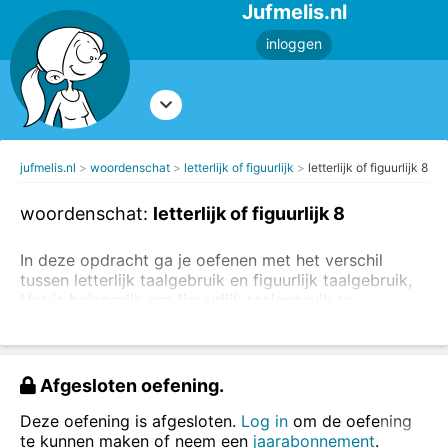
Jufmelis.nl
inloggen
jufmelis.nl
woordenschat
letterlijk of figuurlijk
letterlijk of figuurlijk 8
woordenschat:
letterlijk of figuurlijk 8
In deze opdracht ga je oefenen met het verschil
tussen letterlijk taalgebruik en figuurlijk taalgebruik,
Het is belangrijk om figuurlijk taalgebruik te
herkennen.
Lees eerst de uitleg over letterlijk en
figuurlijk taalgebruik.
Kies per zin of de zin letterlijk of figuurlijk is
Afgesloten oefening.
bedoeld.
Deze oefening is afgesloten.
Log in
om de oefening
te kunnen maken of neem een
jaarabonnement
.