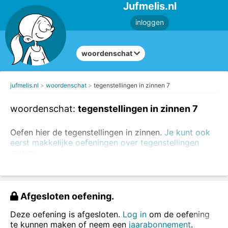
Jufmelis.nl
inloggen
woordenschat
jufmelis.nl
woordenschat
tegenstellingen in zinnen 7
woordenschat:
tegenstellingen in zinnen 7
Oefen hier de tegenstellingen in zinnen.
Je kunt ook
eerst makkelijke oefeningen over tegenstellingen
maken.
Een tegenstelling heeft een tegengestelde
betekenis. Voorbeelden van tegenstellingen:
Afgesloten oefening.
koud - warm
vies - schoon
Deze oefening is afgesloten.
Log in
om de oefening
gelukkig - ongelukkig
te kunnen maken of neem een
jaarabonnement
.