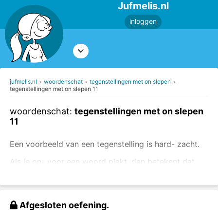
Jufmelis.nl
inloggen
jufmelis.nl
woordenschat
tegenstellingen met on slepen
tegenstellingen met on slepen 11
woordenschat:
tegenstellingen met on slepen
11
Een voorbeeld van een tegenstelling is hard- zacht.
Als je on- voor een woord plakt, dan betekent dat
het tegenovergestelde, on- betekent niet.
Voorbeeld: onhandig - niet handig
Afgesloten oefening.
Sleep de tegenstellingen naar de juiste plek.