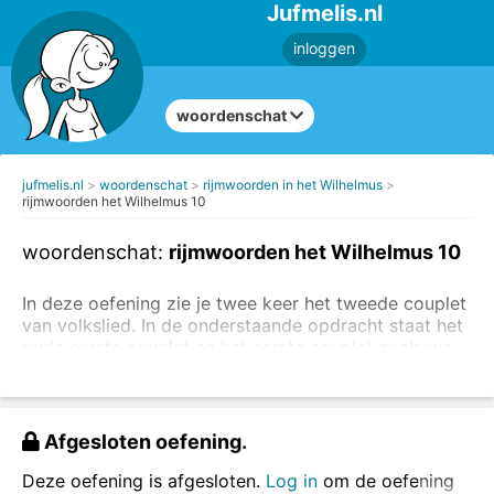
Jufmelis.nl
inloggen
woordenschat
jufmelis.nl
woordenschat
rijmwoorden in het Wilhelmus
rijmwoorden het Wilhelmus 10
woordenschat:
rijmwoorden het Wilhelmus 10
In deze oefening zie je twee keer het tweede couplet
van volkslied. In de onderstaande opdracht staat het
oude eerste couplet en het eerste couplet zoals we
het nu kennen.
Als je meer wilt lezen over Nederlandse volkslied, kijk
dan hier.
Afgesloten oefening.
Sleep de woorden naar de juiste plaats.
Deze oefening is afgesloten.
Log in
om de oefening