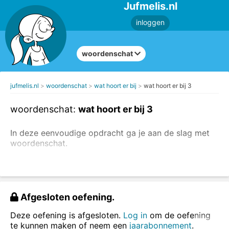
Jufmelis.nl
inloggen
woordenschat
jufmelis.nl
woordenschat
wat hoort er bij
wat hoort er bij 3
woordenschat:
wat hoort er bij 3
In deze eenvoudige opdracht ga je aan de slag met
woordenschat.
In deze oefening staan steeds drie woorden die bij
elkaar horen, welk woord hoort er nog meer bij?
Sleep de woorden naar de juiste rij.
Afgesloten oefening.
Deze oefening is afgesloten.
Log in
om de oefening
te kunnen maken of neem een
jaarabonnement
.