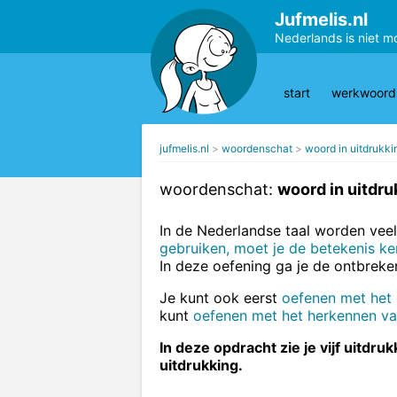
Jufmelis.nl
Nederlands is niet m
start
werkwoords
jufmelis.nl
woordenschat
woord in uitdrukki
woordenschat:
woord in uitdru
In de Nederlandse taal worden veel
gebruiken, moet je de betekenis k
In deze oefening ga je de ontbrek
Je kunt ook eerst
oefenen met het
kunt
oefenen met het herkennen van
In deze opdracht zie je vijf uitdr
uitdrukking.