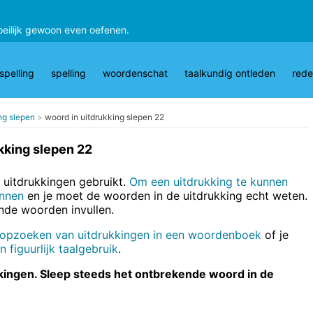
oeilijk gewoon even oefenen.
pelling
spelling
woordenschat
taalkundig ontleden
rede
ng slepen
woord in uitdrukking slepen 22
kking slepen 22
 uitdrukkingen gebruikt.
Om een uitdrukking te kunnen
ennen
en je moet de woorden in de uitdrukking echt weten.
ende woorden invullen.
 opzoeken van uitdrukkingen in een woordenboek
of je
 figuurlijk taalgebruik
.
ukkingen. Sleep steeds het ontbrekende woord in de