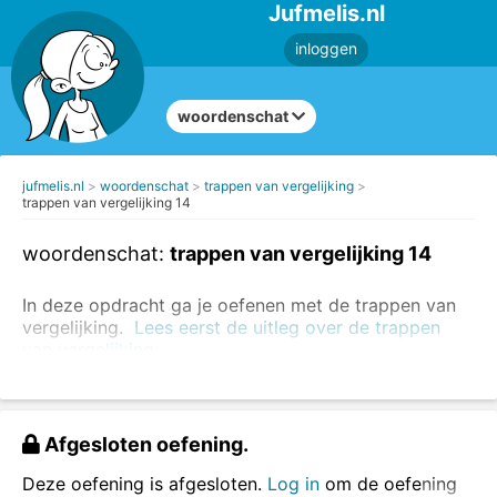
Jufmelis.nl
inloggen
woordenschat
jufmelis.nl
woordenschat
trappen van vergelijking
trappen van vergelijking 14
woordenschat:
trappen van vergelijking 14
In deze opdracht ga je oefenen met de trappen van
vergelijking.
Lees eerst de uitleg over de trappen
van vergelijking.
mooi
mooier (comparatief)
mooist(e) (superlatief)
Afgesloten oefening.
Vul de woorden in.
Deze oefening is afgesloten.
Log in
om de oefening