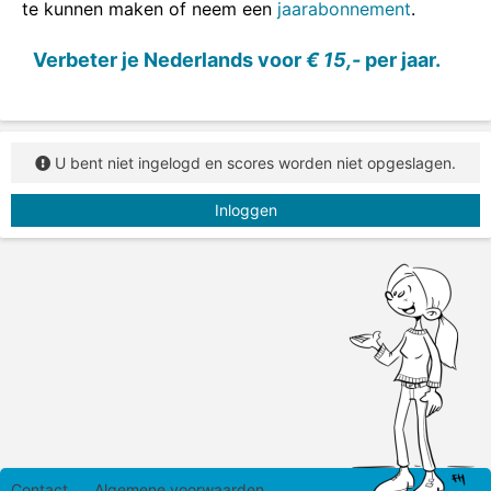
te kunnen maken of neem een
jaarabonnement
.
In deze opdracht zie je vijf uitdrukkingen. Sleep
steeds het ontbrekende woord in de uitdrukking.
Verbeter je Nederlands voor
€ 15,-
per jaar.
U bent niet ingelogd en scores worden niet opgeslagen.
Inloggen
Contact
Algemene voorwaarden