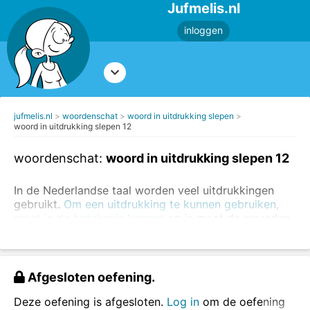
Jufmelis.nl
inloggen
jufmelis.nl
woordenschat
woord in uitdrukking slepen
woord in uitdrukking slepen 12
woordenschat:
woord in uitdrukking slepen 12
In de Nederlandse taal worden veel uitdrukkingen
gebruikt.
Om een uitdrukking te kunnen gebruiken,
moet je de betekenis kennen
en je moet de woorden
in de uitdrukking echt weten. In deze oefening ga je
de ontbrekende woorden invullen.
Je kunt ook eerst
oefenen met het opzoeken van
Afgesloten oefening.
uitdrukkingen in een woordenboek
of je kunt
oefenen
met het herkennen van figuurlijk taalgebruik
.
Deze oefening is afgesloten.
Log in
om de oefening