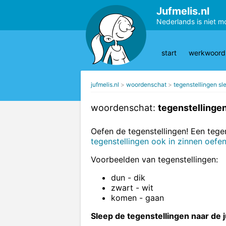
Jufmelis.nl
Nederlands is niet m
start
werkwoords
jufmelis.nl
woordenschat
tegenstellingen sl
woordenschat:
tegenstellinge
Oefen de tegenstellingen! Een tege
tegenstellingen ook in zinnen oefe
Voorbeelden van tegenstellingen:
dun - dik
zwart - wit
komen - gaan
Sleep de tegenstellingen naar de j