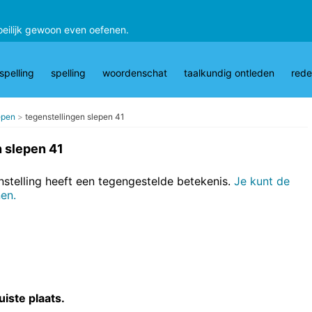
oeilijk gewoon even oefenen.
pelling
spelling
woordenschat
taalkundig ontleden
rede
epen
tegenstellingen slepen 41
n slepen 41
nstelling heeft een tegengestelde betekenis.
Je kunt de
nen.
uiste plaats.