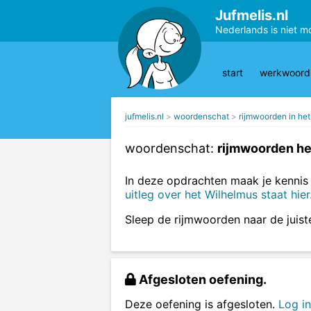
Jufmelis.nl
Nederlands is niet m
start
werkwoords
jufmelis.nl
woordenschat
rijmwoorden in he
woordenschat:
rijmwoorden he
In deze opdrachten maak je kennis 
uitleg over het Wilhelmus staat hier
Sleep de rijmwoorden naar de juiste
Afgesloten oefening.
Deze oefening is afgesloten.
Log in