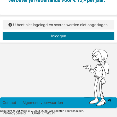
Verbeter je Nederlands voor
€ 15,-
per jaar.
U bent niet ingelogd en scores worden niet opgeslagen.
Inloggen
Contact
Algemene voorwaarden
Copyright © Juf Melis B.V. 2008-2026. Alle rechten voorbehouden.
Privacybeleid
Over jufnt2.nl