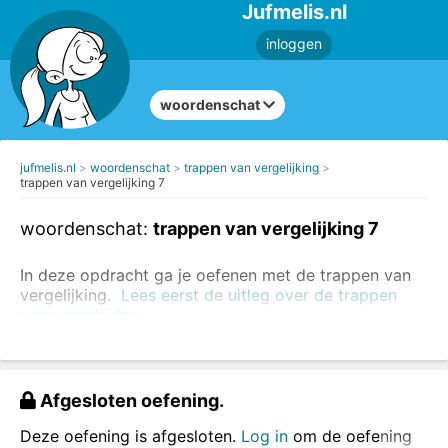
Jufmelis.nl
inloggen
woordenschat
jufmelis.nl
woordenschat
trappen van vergelijking
trappen van vergelijking 7
woordenschat:
trappen van vergelijking 7
In deze opdracht ga je oefenen met de trappen van
vergelijking.
Lees eerst de uitleg over de trappen
van vergelijking.
mooi
mooier (comparatief)
mooist(e) (superlatief)
Afgesloten oefening.
Vul de woorden in.
Deze oefening is afgesloten.
Log in
om de oefening