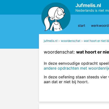
Jufmelis.nl
Nederlands is niet m
start
werkwoords
jufmelis.nl
woordenschat
wat hoort er niet bi
woordenschat:
wat hoort er nie
In deze eenvoudige opdracht speel 
andere opdrachten met woordenrij
In deze oefening staan steeds vier
aan dat er niet bij hoort.