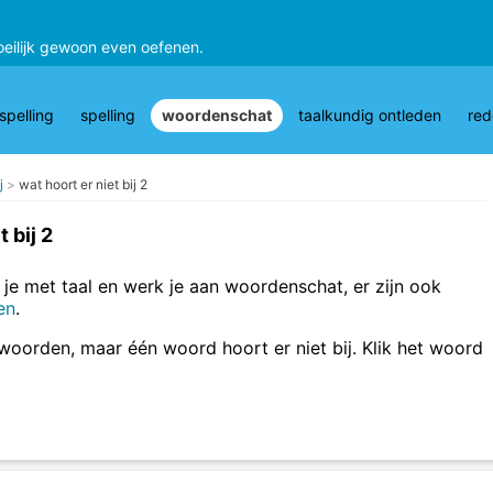
oeilijk gewoon even oefenen.
pelling
spelling
woordenschat
taalkundig ontleden
red
j
wat hoort er niet bij 2
t bij 2
je met taal en werk je aan woordenschat, er zijn ook
en
.
 woorden, maar één woord hoort er niet bij. Klik het woord