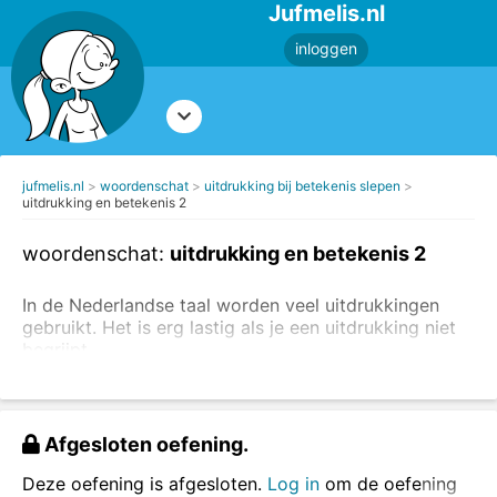
Jufmelis.nl
inloggen
jufmelis.nl
woordenschat
uitdrukking bij betekenis slepen
uitdrukking en betekenis 2
woordenschat:
uitdrukking en betekenis 2
In de Nederlandse taal worden veel uitdrukkingen
gebruikt. Het is erg lastig als je een uitdrukking niet
begrijpt.
Om een uitdrukking te kunnen gebruiken, moet je de
betekenis kennen
. In deze oefening zie je steeds de
betekenis van de uitdrukking en daar zoek je dan de
Afgesloten oefening.
juiste uitdrukking bij. Je kunt ook eerst
oefenen met
het herkennen van figuurlijk taalgebruik
.
Deze oefening is afgesloten.
Log in
om de oefening