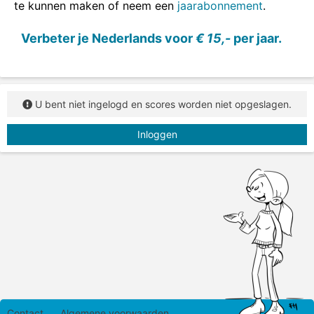
te kunnen maken of neem een
jaarabonnement
.
In deze opdracht zie je vijf betekenissen van
uitdrukkingen. Sleep steeds de juiste uitdrukking bij
Verbeter je Nederlands voor
€ 15,-
per jaar.
de betekenis.
U bent niet ingelogd en scores worden niet opgeslagen.
Inloggen
Contact
Algemene voorwaarden