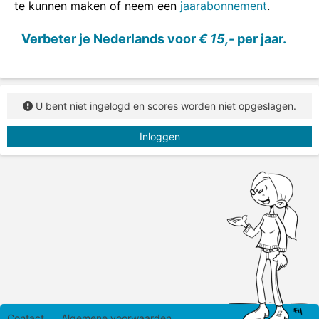
te kunnen maken of neem een
jaarabonnement
.
werkwoordsvorm in. Bij
de persoonsvorm
kies je
meestal voor de tegenwoordige tijd, in sommige
Verbeter je Nederlands voor
€ 15,-
per jaar.
zinnen vul je
het voltooid deelwoord
in.
U bent niet ingelogd en scores worden niet opgeslagen.
Inloggen
Contact
Algemene voorwaarden