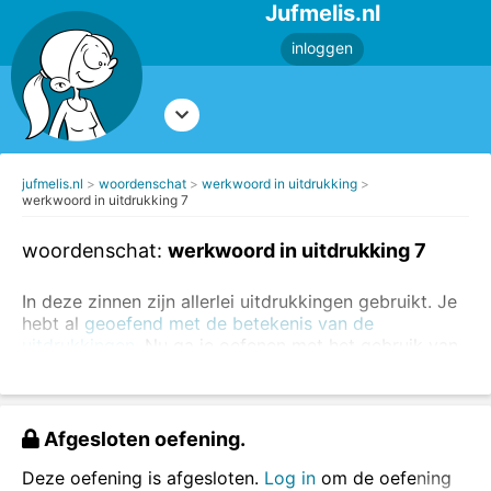
Jufmelis.nl
inloggen
jufmelis.nl
woordenschat
werkwoord in uitdrukking
werkwoord in uitdrukking 7
woordenschat:
werkwoord in uitdrukking 7
In deze zinnen zijn allerlei uitdrukkingen gebruikt. Je
hebt al
geoefend met de betekenis van de
uitdrukkingen
. Nu ga je oefenen met het gebruik van
de uitdrukkingen door de juiste vorm van het
werkwoord in te vullen.
Je kunt ook eerst
andere oefeningen maken over de
Afgesloten oefening.
werkwoordspelling
.
Deze oefening is afgesloten.
Log in
om de oefening
In de onderstaande zinnen vul je de juiste