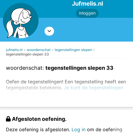
Jufmelis.nl
inloggen
jufmelis.nl
woordenschat
tegenstellingen slepen
tegenstellingen slepen 33
woordenschat:
tegenstellingen slepen 33
Oefen de tegenstellingen! Een tegenstelling heeft een
tegengestelde betekenis.
Je kunt de tegenstellingen
ook in zinnen oefenen.
Voorbeelden van tegenstellingen:
dun - dik
Afgesloten oefening.
zwart - wit
komen - gaan
Deze oefening is afgesloten.
Log in
om de oefening