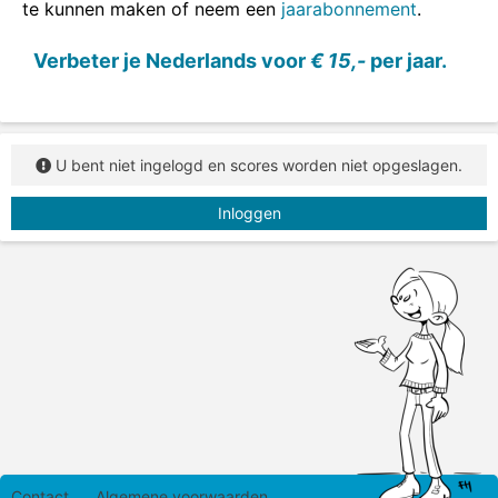
te kunnen maken of neem een
jaarabonnement
.
Sleep de tegenstellingen naar de juiste plaats.
Verbeter je Nederlands voor
€ 15,-
per jaar.
U bent niet ingelogd en scores worden niet opgeslagen.
Inloggen
Contact
Algemene voorwaarden