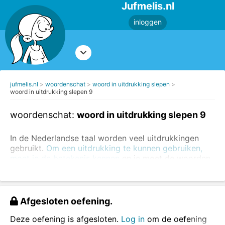
Jufmelis.nl
inloggen
jufmelis.nl
woordenschat
woord in uitdrukking slepen
woord in uitdrukking slepen 9
woordenschat:
woord in uitdrukking slepen 9
In de Nederlandse taal worden veel uitdrukkingen
gebruikt.
Om een uitdrukking te kunnen gebruiken,
moet je de betekenis kennen
en je moet de woorden
in de uitdrukking echt weten. In deze oefening ga je
de ontbrekende woorden invullen.
Je kunt ook eerst
oefenen met het opzoeken van
Afgesloten oefening.
uitdrukkingen in een woordenboek
of je kunt
oefenen
met het herkennen van figuurlijk taalgebruik
.
Deze oefening is afgesloten.
Log in
om de oefening