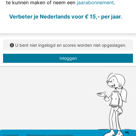
te kunnen maken of neem een
jaarabonnement
.
In deze opdracht zie je vijf uitdrukkingen. Sleep
steeds het ontbrekende woord in de uitdrukking.
Verbeter je Nederlands voor
€ 15,-
per jaar.
U bent niet ingelogd en scores worden niet opgeslagen.
Inloggen
Contact
Algemene voorwaarden