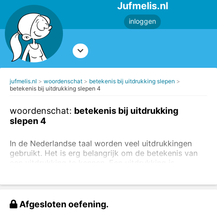
Jufmelis.nl
inloggen
jufmelis.nl
woordenschat
betekenis bij uitdrukking slepen
betekenis bij uitdrukking slepen 4
woordenschat:
betekenis bij uitdrukking
slepen 4
In de Nederlandse taal worden veel uitdrukkingen
gebruikt. Het is erg belangrijk om de betekenis van
een uitdrukking te kennen. Een uitdrukking is
figuurlijk taalgebruik.
Lees de uitleg over figuurlijk
taalgebruik
.
Je kunt ook eerst
oefenen met het opzoeken van
Afgesloten oefening.
uitdrukkingen in een woordenboek
of je kunt
oefenen