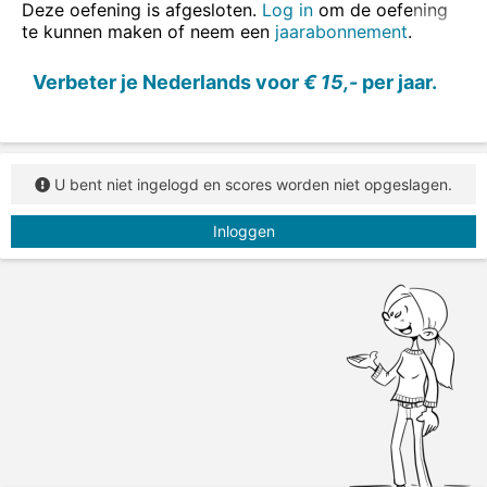
met het herkennen van figuurlijk taalgebruik
.
Deze oefening is afgesloten.
Log in
om de oefening
te kunnen maken of neem een
jaarabonnement
.
In deze opdracht zie je vijf uitdrukkingen. Sleep
steeds de juiste betekenis achter de uitdrukking.
Verbeter je Nederlands voor
€ 15,-
per jaar.
U bent niet ingelogd en scores worden niet opgeslagen.
Inloggen