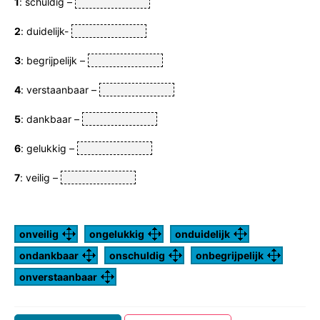
1
: schuldig –
2
: duidelijk-
3
: begrijpelijk –
4
: verstaanbaar –
5
: dankbaar –
6
: gelukkig –
7
: veilig –
onveilig
ongelukkig
onduidelijk
ondankbaar
onschuldig
onbegrijpelijk
onverstaanbaar