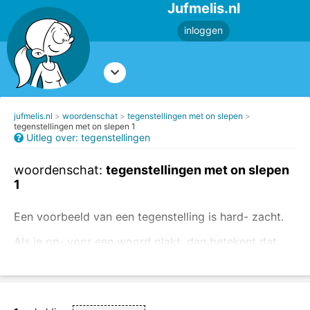
Jufmelis.nl
inloggen
jufmelis.nl
woordenschat
tegenstellingen met on slepen
tegenstellingen met on slepen 1
Uitleg over: tegenstellingen
woordenschat:
tegenstellingen met on slepen
1
Een voorbeeld van een tegenstelling is hard- zacht.
Als je on- voor een woord plakt, dan betekent dat
het tegenovergestelde, on- betekent niet.
Voorbeeld: onhandig - niet handig
Sleep de tegenstellingen naar de juiste plek.