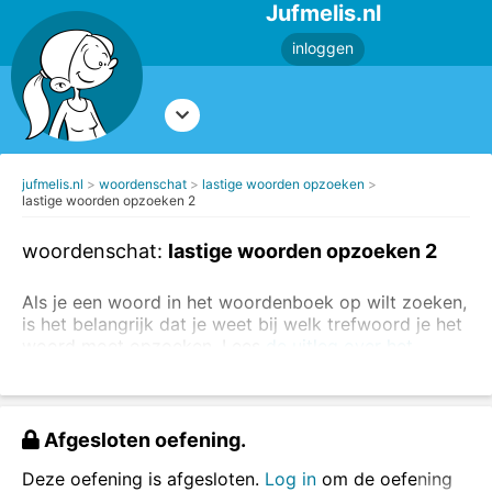
Jufmelis.nl
inloggen
jufmelis.nl
woordenschat
lastige woorden opzoeken
lastige woorden opzoeken 2
woordenschat:
lastige woorden opzoeken 2
Als je een woord in het woordenboek op wilt zoeken,
is het belangrijk dat je weet bij welk trefwoord je het
woord moet opzoeken. Lees
de uitleg over het
woordenboek
voordat je deze opdracht maakt.
In deze opdrachten staan allerlei verschillende lastige
woorden. Schrijf steeds het juiste trefwoord op.
Afgesloten oefening.
Nieuwsgierig geworden naar de betekenis? Zoek dan
Deze oefening is afgesloten.
Log in
om de oefening
het woord op in het woordenboek!