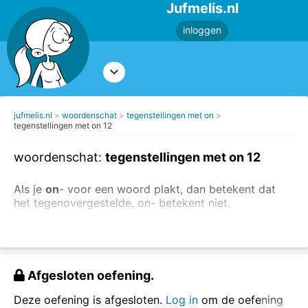
Jufmelis.nl
inloggen
jufmelis.nl
woordenschat
tegenstellingen met on
tegenstellingen met on 12
woordenschat:
tegenstellingen met on 12
Als je
on
- voor een woord plakt, dan betekent dat
het tegenovergestelde, on- betekent niet.
Voorbeeld: dankbaar - ondankbaar (ondankbaar is
niet dankbaar)
Maak ook de andere oefeningen over de
Afgesloten oefening.
tegenstellingen.
Deze oefening is afgesloten.
Log in
om de oefening
Maak de juiste tegenstelling met on-.