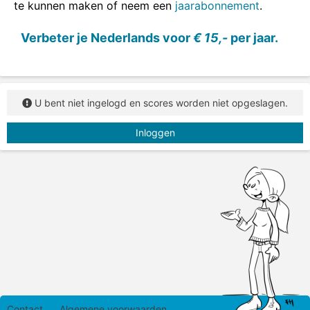
te kunnen maken of neem een
jaarabonnement
.
Sleep de tegenstellingen naar de juiste plaats.
Verbeter je Nederlands voor
€ 15,-
per jaar.
U bent niet ingelogd en scores worden niet opgeslagen.
Inloggen
Contact
Algemene voorwaarden