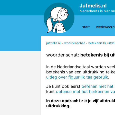
Jufmelis.nl
Nederlands is niet m
start
werkwoords
jufmelis.nl
woordenschat
betekenis bij uitd
woordenschat:
betekenis bij u
In de Nederlandse taal worden veel
betekenis van een uitdrukking te ke
uitleg over figuurlijk taalgebruik
.
Je kunt ook eerst
oefenen met het
kunt
oefenen met het herkennen van
In deze opdracht zie je vijf uitdr
uitdrukking.