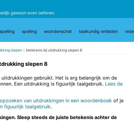
oeilijk gewoon even oefenen.
pelling
spelling
woordenschat
taalkundig ontleden
rede
rukking slepen
betekenis bij uitdrukking slepen 8
itdrukking slepen 8
 uitdrukkingen gebruikt. Het is erg belangrijk om de
nnen. Een uitdrukking is figuurlijk taalgebruik.
Lees de
 opzoeken van uitdrukkingen in een woordenboek
of je
 figuurlijk taalgebruik
.
ukkingen. Sleep steeds de juiste betekenis achter de