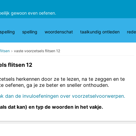
oeilijk gewoon even oefenen.
pelling
spelling
woordenschat
taalkundig ontleden
rede
litsen
vaste voorzetsels flitsen 12
ls flitsen 12
zetsels herkennen door ze te lezen, na te zeggen en te
te oefenen, ga je ze beter en sneller onthouden.
k dan de invuloefeningen over voorzetselvoorwerpen.
ls dat kan) en typ de woorden in het vakje.