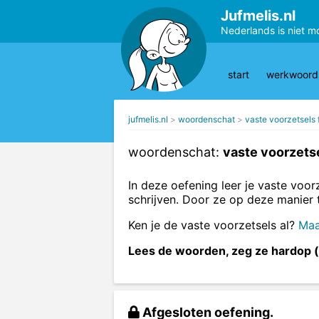
Jufmelis.nl
Nederlands is niet m
start
werkwoords
jufmelis.nl
woordenschat
vaste voorzetsels f
woordenschat:
vaste voorzetse
In deze oefening leer je vaste voor
schrijven. Door ze op deze manier 
Ken je de vaste voorzetsels al?
Maa
Lees de woorden, zeg ze hardop (a
Afgesloten oefening.