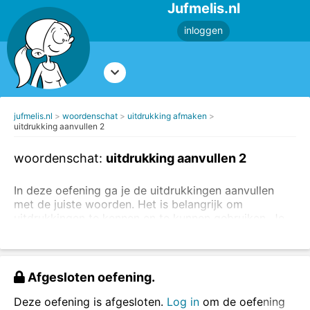
Jufmelis.nl
inloggen
jufmelis.nl
woordenschat
uitdrukking afmaken
uitdrukking aanvullen 2
woordenschat:
uitdrukking aanvullen 2
In deze oefening ga je de uitdrukkingen aanvullen
met de juiste woorden. Het is belangrijk om
uitdrukkingen te kennen en te kunnen gebruiken. Je
kunt
oefeningen maken om de betekenis van de
uitdrukking te leren
of je kunt
oefeningen maken
waarbij je steeds een woord in een uitdrukking
invult
.
Afgesloten oefening.
Vul de juiste woorden in.
Deze oefening is afgesloten.
Log in
om de oefening