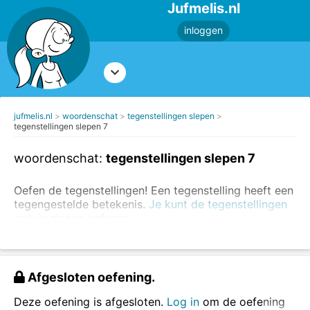
Jufmelis.nl
inloggen
jufmelis.nl
woordenschat
tegenstellingen slepen
tegenstellingen slepen 7
woordenschat:
tegenstellingen slepen 7
Oefen de tegenstellingen! Een tegenstelling heeft een
tegengestelde betekenis.
Je kunt de tegenstellingen
ook in zinnen oefenen.
Voorbeelden van tegenstellingen:
dun - dik
Afgesloten oefening.
zwart - wit
komen - gaan
Deze oefening is afgesloten.
Log in
om de oefening