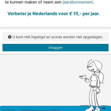
te kunnen maken of neem een
jaarabonnement
.
Sleep de tegenstellingen naar de juiste plaats.
Verbeter je Nederlands voor
€ 15,-
per jaar.
U bent niet ingelogd en scores worden niet opgeslagen.
Inloggen
Contact
Algemene voorwaarden