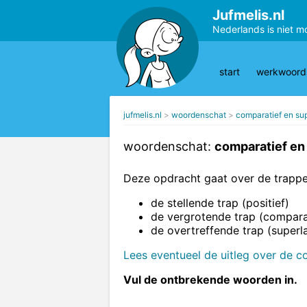
Jufmelis.nl
Nederlands is niet m
start
werkwoords
jufmelis.nl
woordenschat
comparatief en sup
woordenschat:
comparatief en 
Deze opdracht gaat over de trappe
de stellende trap (positief)
de vergrotende trap (compara
de overtreffende trap (superla
Lees eventueel de uitleg over de co
Vul de ontbrekende woorden in.