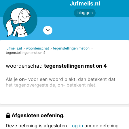
Jufmelis.nl
inloggen
jufmelis.nl
woordenschat
tegenstellingen met on
tegenstellingen met on 4
woordenschat:
tegenstellingen met on 4
Als je
on
- voor een woord plakt, dan betekent dat
het tegenovergestelde, on- betekent niet.
Voorbeeld: dankbaar - ondankbaar (ondankbaar is
niet dankbaar)
Maak ook de andere oefeningen over de
Afgesloten oefening.
tegenstellingen.
Deze oefening is afgesloten.
Log in
om de oefening
Maak de juiste tegenstelling met on-.