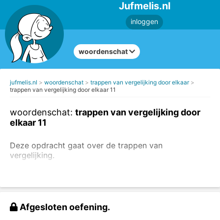
Jufmelis.nl
inloggen
woordenschat
jufmelis.nl
woordenschat
trappen van vergelijking door elkaar
trappen van vergelijking door elkaar 11
woordenschat:
trappen van vergelijking door
elkaar 11
Deze opdracht gaat over de trappen van
vergelijking.
de stellende trap (positief)
de vergrotende trap (comparatief)
de overtreffende trap (superlatief)
Afgesloten oefening.
Lees eventueel de uitleg over de trappen van