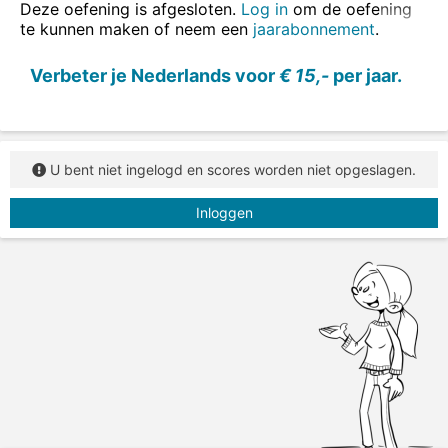
vergelijking
of
maak makkelijkere opdrachten over
Deze oefening is afgesloten.
Log in
om de oefening
de comparatief en de superlatief.
te kunnen maken of neem een
jaarabonnement
.
Vul de ontbrekende woorden in.
Verbeter je Nederlands voor
€ 15,-
per jaar.
U bent niet ingelogd en scores worden niet opgeslagen.
Inloggen