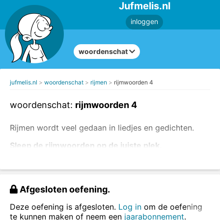
Jufmelis.nl
inloggen
woordenschat
jufmelis.nl
woordenschat
rijmen
rijmwoorden 4
woordenschat:
rijmwoorden 4
Rijmen wordt veel gedaan in liedjes en gedichten.
Sleep de rijmwoorden op de juiste plek.
Afgesloten oefening.
Deze oefening is afgesloten.
Log in
om de oefening
te kunnen maken of neem een
jaarabonnement
.