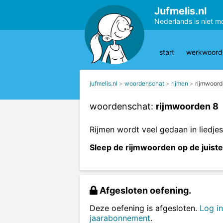
Jufmelis.nl
Nederlands is niet m
start
werkwoords
jufmelis.nl
woordenschat
rijmen
rijmwoord
woordenschat:
rijmwoorden 8
Rijmen wordt veel gedaan in liedje
Sleep de rijmwoorden op de juiste
Afgesloten oefening.
Deze oefening is afgesloten.
Log in
jaarabonnement
.