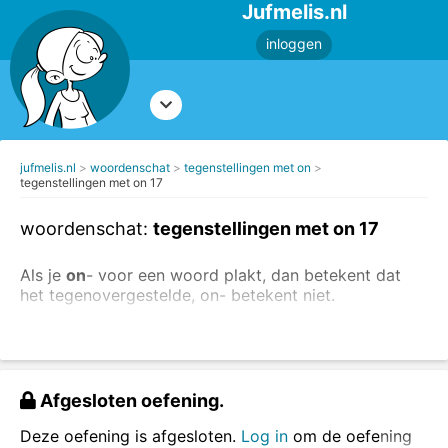
Jufmelis.nl
inloggen
jufmelis.nl
woordenschat
tegenstellingen met on
tegenstellingen met on 17
woordenschat:
tegenstellingen met on 17
Als je
on
- voor een woord plakt, dan betekent dat
het tegenovergestelde, on- betekent niet.
Voorbeeld: dankbaar - ondankbaar (ondankbaar is
niet dankbaar)
Maak ook de andere oefeningen over de
Afgesloten oefening.
tegenstellingen.
Deze oefening is afgesloten.
Log in
om de oefening
Maak de juiste tegenstelling met on-.