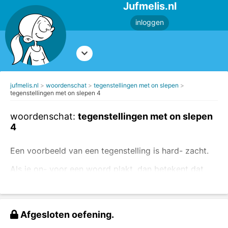
Jufmelis.nl
inloggen
jufmelis.nl
woordenschat
tegenstellingen met on slepen
tegenstellingen met on slepen 4
woordenschat:
tegenstellingen met on slepen
4
Een voorbeeld van een tegenstelling is hard- zacht.
Als je on- voor een woord plakt, dan betekent dat
het tegenovergestelde, on- betekent niet.
Voorbeeld: onhandig - niet handig
Afgesloten oefening.
Sleep de tegenstellingen naar de juiste plek.