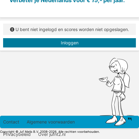
Verbeter je Nederlands voor
€ 15,-
per jaar.
U bent niet ingelogd en scores worden niet opgeslagen.
Inloggen
Contact
Algemene voorwaarden
Copyright © Juf Melis B.V. 2008-2026. Alle rechten voorbehouden.
Privacybeleid
Over jufnt2.nl