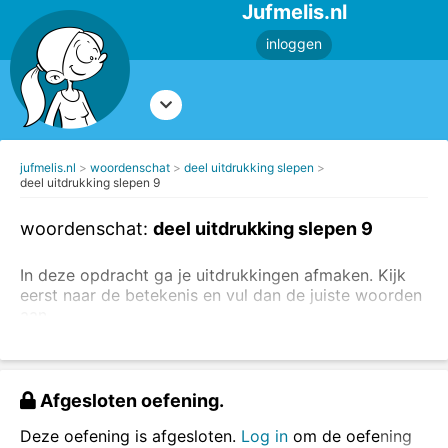
Jufmelis.nl
inloggen
jufmelis.nl
woordenschat
deel uitdrukking slepen
deel uitdrukking slepen 9
woordenschat:
deel uitdrukking slepen 9
In deze opdracht ga je uitdrukkingen afmaken. Kijk
eerst naar de betekenis en vul dan de juiste woorden
aan.
Je kunt ook eerst oefenen met de betekenis van de
uitdrukking.
Afgesloten oefening.
Sleep het laatste deel van de uitdrukking op de
juiste plaats.
Deze oefening is afgesloten.
Log in
om de oefening