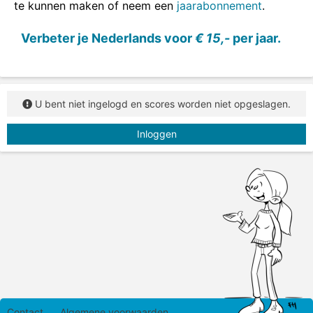
te kunnen maken of neem een
jaarabonnement
.
Sleep de tegenstellingen naar de juiste plaats.
Verbeter je Nederlands voor
€ 15,-
per jaar.
U bent niet ingelogd en scores worden niet opgeslagen.
Inloggen
Contact
Algemene voorwaarden