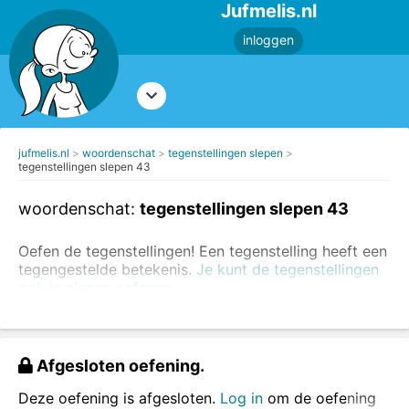
Jufmelis.nl
inloggen
jufmelis.nl
woordenschat
tegenstellingen slepen
tegenstellingen slepen 43
woordenschat:
tegenstellingen slepen 43
Oefen de tegenstellingen! Een tegenstelling heeft een
tegengestelde betekenis.
Je kunt de tegenstellingen
ook in zinnen oefenen.
Voorbeelden van tegenstellingen:
dun - dik
Afgesloten oefening.
zwart - wit
komen - gaan
Deze oefening is afgesloten.
Log in
om de oefening