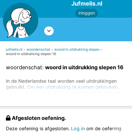
Jufmelis.nl
inloggen
jufmelis.nl
woordenschat
woord in uitdrukking slepen
woord in uitdrukking slepen 16
woordenschat:
woord in uitdrukking slepen 16
In de Nederlandse taal worden veel uitdrukkingen
gebruikt.
Om een uitdrukking te kunnen gebruiken,
moet je de betekenis kennen
en je moet de woorden
in de uitdrukking echt weten. In deze oefening ga je
de ontbrekende woorden invullen.
Je kunt ook eerst
oefenen met het opzoeken van
Afgesloten oefening.
uitdrukkingen in een woordenboek
of je kunt
oefenen
met het herkennen van figuurlijk taalgebruik
.
Deze oefening is afgesloten.
Log in
om de oefening