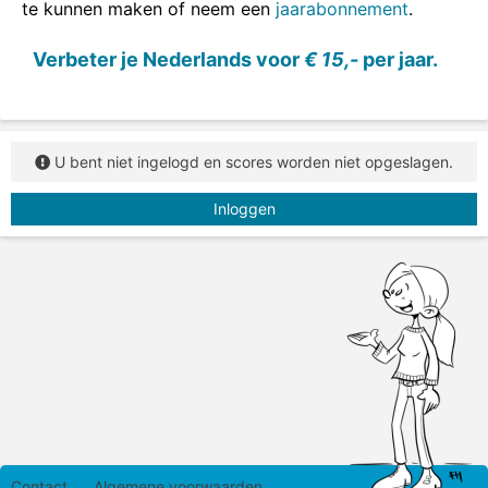
te kunnen maken of neem een
jaarabonnement
.
In deze opdracht zie je vijf uitdrukkingen. Sleep
steeds het ontbrekende woord in de uitdrukking.
Verbeter je Nederlands voor
€ 15,-
per jaar.
U bent niet ingelogd en scores worden niet opgeslagen.
Inloggen
Contact
Algemene voorwaarden